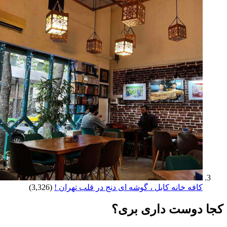
کافه خانه کابل ، گوشه ای دنج در قلب تهران !
(3,326)
کجا دوست داری بری؟