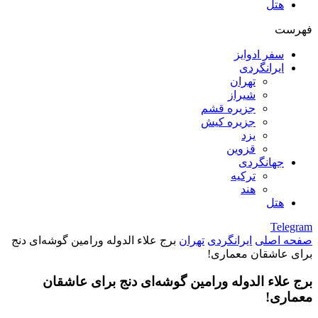
هتل
فهرست
سفر ادوایز
ایرانگردی
تهران
شیراز
جزیره قشم
جزیره کیش
یزد
قزوین
جهانگردی
ترکیه
هند
هتل
Telegram
صفحه اصلی
ایرانگردی
تهران
برج علاء الدوله ورامین گوشه‌ای دنج
برای عاشقان معماری!
برج علاء الدوله ورامین گوشه‌ای دنج برای عاشقان
معماری!