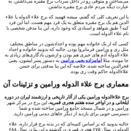
می‌ساختن و متوفی رو در داخل سرداب برج مقبره می‌ذاشتن. به
عبارت دیگه مردم عادی برج مقبره نداشتن.
با این تعریف کلی که گفتم، میشه فهمید که برج علاء الدوله یا علاء
الدین هم یک برج مقبره متعلق به یک فرد مهم هست. اما این فرد
کیه؟ طبق شواهد و اسنادی که وجود داره، این بنا مدفن شخصی با
نام علاء الدوله است.
کسی که از یک خانواده مهم بوده و اجدادشون در مناطق مختلف
مثل ری و ورامین فرمانروا بودن. جالبه که بدونید خانواده و اجداد
علاء الدوله آدم های خیری هم بودن و ازشون یادگاری‌های زیادی به
جا مونده. مثلا
امامزاده یحیی ورامین
به دستور پسر ایشون، یعنی
فخرالدین ساخته شده. خ
لاصه که این بنا مدفنی برای حسن
علاءالدوله حاکم وقت ری بوده.
معماری برج علاء الدوله ورامین و تزئینات آن
برج علاءالدوله ورامین یکی از آثار تاریخی و ارزشمند ایران در دوره
ایلخانی و در اواخر سده هفتم هجری قمریه.
این برج در مرکز شهر
ورامین و در شمال مسجد جامع ورامین ساخته شده و شما
دسترسی خوبی برای بازدید از دیگر جاهای دیدنی ورامین دارید.
جالبه بدونید که بر اساس کتیبه‌ای که در بدنه برج قرار داره، علاء
الدوله در سال ۶۷۵ هجری قمری درگذشته و این بنا در سال ۶۸۸