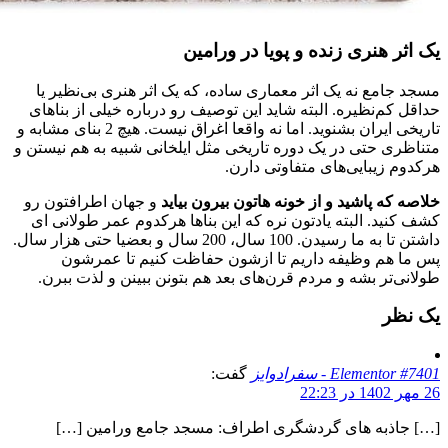
یک اثر هنری زنده و پویا در ورامین
مسجد جامع نه یک اثر معماری ساده، که یک اثر هنری بی‌نظیر یا
حداقل کم‌نظیره. البته شاید این توصیف رو درباره خیلی از بناهای
تاریخی ایران بشنوید. اما نه واقعا اغراق نیست. هیچ 2 بنای مشابه و
متناظری حتی در یک دوره تاریخی مثل ایلخانی شبیه به هم نیستن و
هرکدوم زیبایی‌های متفاوتی دارن.
خلاصه که پاشید و از خونه هاتون بیرون بیاید
و جهان اطرافتون رو
کشف کنید. البته یادتون نره که این بناها هرکدوم عمر طولانی ای
داشتن تا به ما رسیدن. 100 سال، 200 سال و بعضیا حتی هزار سال.
پس ما هم وظیفه داریم تا ازشون حفاظت کنیم تا عمرشون
طولانی‌تر بشه و مردم قرن‌های بعد هم بتونن ببینن و لذت ببرن.
یک نظر
Elementor #7401 - سفرادوایز
گفت:
26 مهر 1402 در 22:23
[…] جاذبه های گردشگری اطراف: مسجد جامع ورامین […]