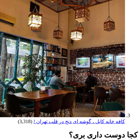
کافه خانه کابل ، گوشه ای دنج در قلب تهران !
(3,318)
کجا دوست داری بری؟