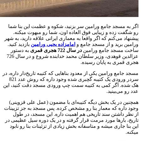
اگر به مسجد جامع ورامین سر بزنید، شکوه و عظمت این بنا شما
رو شگفت زده و زیبایی فوق العاده اون، شما رو مبهوت میکنه.
پیشنهاد می‌کنم که اگر واقعا به معماری ایرانی علاقه دارید، به شهر
ورامین برید و از مسجد جامع و
امامزاده یحیی ورامین
بازدید کنید.
ساخت مسجد جامع ورامین
در سال 722 هجری قمری
به دستور
عزالدین قوهدی، وزیر سلطان محمد خدابنده شروع و در سال 726
هجری قمری به پایان رسیده.
مسجد جامع ورامین یکی از معدود بناهایی که کتیبه تاریخ‌دار داره، در
سردر ورودی یک کتیبه گچبری شده وجود داره که روش عدد 821
هک شده. اگر کمی به کتیبه سمت چپ ورودی مسجد دقت کنید، این
عدد رو می‌بینید.
همچنین در یک بخش دیگه کتیبه‌ای با مضمون (عمل علی قزوینی)
وجود داره که معمار بنا رو مشخص کرده. پس مسجد به جز تزیینات
از نظر داشتن سند تاریخی هم اهمیت داره.
این مسجد، در طول
تاریخ، بارها مورد مرمت قرار گرفته و در یک دوره سیل عظیمی در
این بنا جاری میشه و متاسفانه بخش زیادی از تزئینات بنا رو نابود
میکنه.