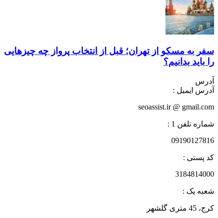
سفر به مسکو از تهران؛ قبل از انتخاب پرواز چه چیزهایی
را باید بدانیم؟
آدرس
آدرس ایمیل :
seoassist.ir @ gmail.com
شماره تلفن 1 :
09190127816
کد پستی :
3184814000
شعبه یک :
کرج، 45 متری گلشهر