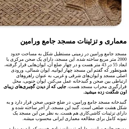
معماری و تزئینات مسجد جامع ورامین
مسجد جامع ورامین در زمینی مستطیل شکل به مساحت حدود
2000 متر مربع ساخته شده. این مسجد، دارای یک صحن مرکزی با
ابعاد 55 در 43 متر هست و در چهار ضلع آن، ایوان‌هایی قرار گرفته،
همونطور که گفتم این مسجد چهار ایوانیه. ایوان شمالی، ورودی
اصلی مسجد و ایوان‌های شرقی و غربی، به عنوان راهروهای
ارتباطی بین صحن و گنبدخانه عمل می‌کنن. ایوان جنوبی، محل
قرارگیری محراب مسجد هست.
جایی که از دیدن گچبری‌های زیبای
اون شگفت زده میشید.
گنبدخانه مسجد جامع ورامین، در ضلع جنوبی صحن قرار دارد و به
شکل هشت ضلعی است. گنبد این مسجد، از آجر ساخته شده و
دارای تزئینات کاشی‌کاری هم هست. به نظر من این مسجد یک
نمونه کامل برای مطالعه معماری ایرانی محسوب میشه.
مسجد جامع ورامین، دارای تزیینات زیادی هست که باید به موارد