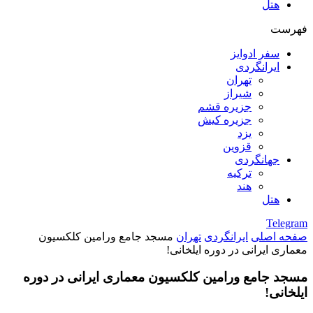
هتل
فهرست
سفر ادوایز
ایرانگردی
تهران
شیراز
جزیره قشم
جزیره کیش
یزد
قزوین
جهانگردی
ترکیه
هند
هتل
Telegram
صفحه اصلی
ایرانگردی
تهران
مسجد جامع ورامین کلکسیون
معماری ایرانی در دوره ایلخانی!
مسجد جامع ورامین کلکسیون معماری ایرانی در دوره
ایلخانی!