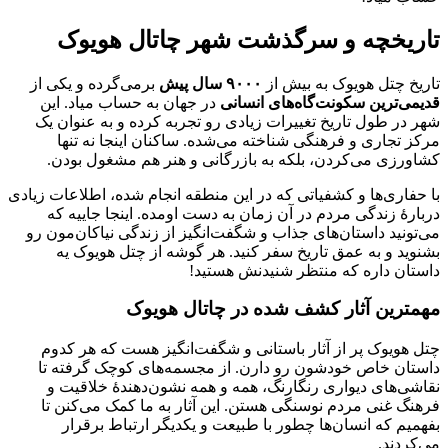
تاریخچه و سرگذشت شهر چاتال هویوک
تاریخ چتل هویوک به بیش از
۹۰۰۰ سال پیش
برمی‌گرده و یکی از
قدیمی‌ترین سکونت‌گاه‌های انسانی
در جهان به حساب میاد. این
شهر در طول تاریخ تغییرات زیادی رو تجربه کرده و به عنوان یک
مرکز تجاری و فرهنگی شناخته می‌شده. ساکنان اینجا نه تنها
کشاورزی می‌کردن، بلکه به بازرگانی و هنر هم مشغول بودن.
با حفاری‌ها و کشفیاتی که در این منطقه انجام شده، اطلاعات زیادی
دربارهٔ زندگی مردم در آن زمان به دست اومده. اینجا جاییه که
می‌تونید داستان‌های جذاب و شگفت‌انگیز از زندگی نیاکان‌مون رو
بشنوید و به عمق تاریخ سفر کنید. هر گوشه از چتل هویوک یه
داستان داره که منتظر شنیدنش هستید!
مهمترین آثار کشف شده در چاتال هویوک
چتل هویوک پر از آثار باستانی و شگفت‌انگیز هست که هر کدوم
داستان خاص خودشون رو دارن. از مجسمه‌های کوچک گرفته تا
نقاشی‌های دیواری رنگارنگ، همه و همه نشون‌دهندهٔ خلاقیت و
فرهنگ غنی مردم نوسنگی هستن. این آثار به ما کمک می‌کنن تا
بفهمیم که انسان‌ها چطور با طبیعت و یکدیگر ارتباط برقرار
می‌کردند.