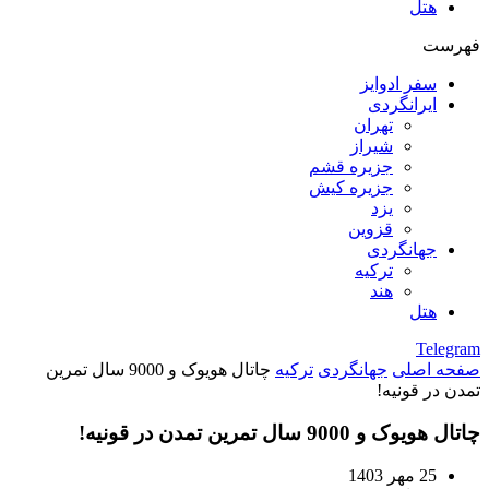
هتل
فهرست
سفر ادوایز
ایرانگردی
تهران
شیراز
جزیره قشم
جزیره کیش
یزد
قزوین
جهانگردی
ترکیه
هند
هتل
Telegram
صفحه اصلی
جهانگردی
ترکیه
چاتال هویوک و 9000 سال تمرین
تمدن در قونیه!
چاتال هویوک و 9000 سال تمرین تمدن در قونیه!
25 مهر 1403