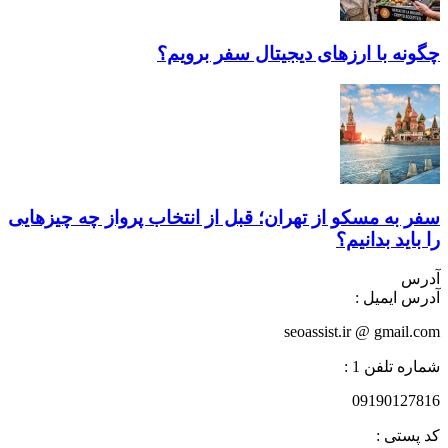
چگونه با ارز‌های دیجیتال سفر برویم؟
سفر به مسکو از تهران؛ قبل از انتخاب پرواز چه چیزهایی
را باید بدانیم؟
آدرس
آدرس ایمیل :
seoassist.ir @ gmail.com
شماره تلفن 1 :
09190127816
کد پستی :