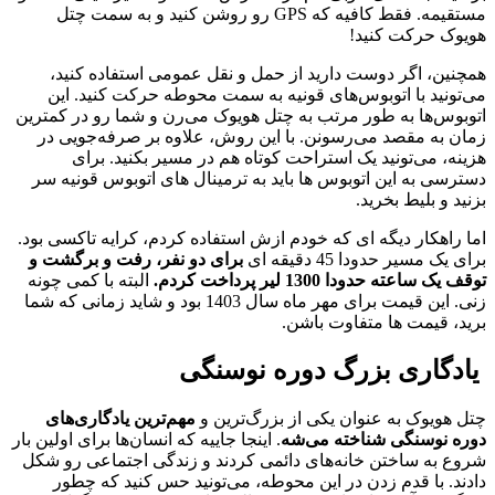
مستقیمه. فقط کافیه که GPS رو روشن کنید و به سمت چتل
هویوک حرکت کنید!
همچنین، اگر دوست دارید از حمل و نقل عمومی استفاده کنید،
می‌تونید با اتوبوس‌های قونیه به سمت محوطه حرکت کنید. این
اتوبوس‌ها به طور مرتب به چتل هویوک می‌رن و شما رو در کمترین
زمان به مقصد می‌رسونن. با این روش، علاوه بر صرفه‌جویی در
هزینه، می‌تونید یک استراحت کوتاه هم در مسیر بکنید. برای
دسترسی به این اتوبوس ها باید به ترمینال های اتوبوس قونیه سر
بزنید و بلیط بخرید.
اما راهکار دیگه ای که خودم ازش استفاده کردم، کرایه تاکسی بود.
برای یک مسیر حدودا 45 دقیقه ای
برای دو نفر، رفت و برگشت و
توقف یک ساعته حدودا 1300 لیر پرداخت کردم.
البته با کمی چونه
زنی. این قیمت برای مهر ماه سال 1403 بود و شاید زمانی که شما
برید، قیمت ها متفاوت باشن.
یادگاری بزرگ دوره نوسنگی
چتل هویوک به عنوان یکی از بزرگ‌ترین و
مهم‌ترین یادگاری‌های
دوره نوسنگی شناخته می‌شه
. اینجا جاییه که انسان‌ها برای اولین بار
شروع به ساختن خانه‌های دائمی کردند و زندگی اجتماعی رو شکل
دادند. با قدم زدن در این محوطه، می‌تونید حس کنید که چطور