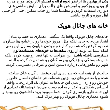
یکی از بهترین ها از نظر نحوه ارائه و نمایش آثار بوده.
موزه مدرنه.
از ویدیو پروژکتور و انیمیشن های جالب برای نمایش نقاشی های
دیواری استفاده کردن و مطمئنا شما رو جذب میکنن، حتی اگر خیلی
اهل موزه و تاریخ نباشید.
خانه های چاتال هویک
خانه‌های چاتل هویوک واقعاً یک شگفتی معماری به حساب میاد!
اینجا، مردم به جای اینکه مثل امروز خونه‌ها رو در خیابون‌ها بسازن،
تصمیم گرفتن که همه رو کنار هم و بدون خیابون بسازن. این یعنی
اینکه شما می‌تونید
از روی سقف‌ها به خونه‌های همسایه‌هاتون
دسترسی داشته باشید
. این طراحی نه تنها فضا رو بهینه کرده، بلکه
حس همبستگی و نزدیکی بین ساکنان رو هم تقویت کرده و البته
شهر رو یکجورهایی درباره دشمن ایمن و غیرقابل دسترسی کرده.
جالب‌تر از همه اینه که دیوارهای این خونه‌ها از گل و خاک ساخته
شده و با نقاشی‌های زیبا تزئین شده‌اند. هر خانه‌ای داستان خاص
خودش رو داره. از دیدن این خانه‌ها به عنوان یک اثر تاریخی، واقعاً
احساس شگفتی و احترام به آدم دست می‌ده! خوشبختانه تعدادی از
این خانه هارو بازسازی کردن، شما میتونید برید داخلشون رو ببینید و
شیوه معماری چاتال هویوک رو بهتر درک کنید.