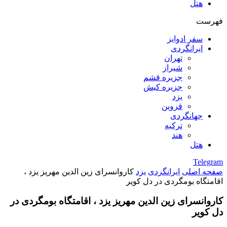
هتل
فهرست
سفر ادوایز
ایرانگردی
تهران
شیراز
جزیره قشم
جزیره کیش
یزد
قزوین
جهانگردی
ترکیه
هند
هتل
Telegram
صفحه اصلی
ایرانگردی
یزد
کاروانسرای زین الدین مهریز یزد ،
اقامتگاه بومگردی در دل کویر
کاروانسرای زین الدین مهریز یزد ، اقامتگاه بومگردی در
دل کویر