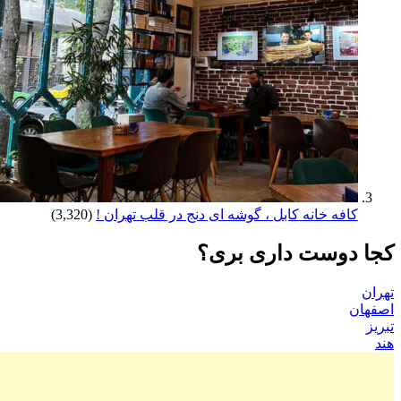
کافه خانه کابل ، گوشه ای دنج در قلب تهران !
(3,320)
کجا دوست داری بری؟
تهران
اصفهان
تبریز
هند