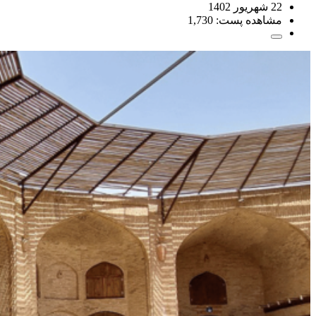
22 شهریور 1402
مشاهده پست:
1,730