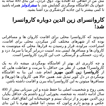
مثل من از اتفاقی که افتاده بود، ذوق کردن.. این بنای 400 ساله به
عنوان یک اقامتگاه بومگردی گشایش شد. با
سفرادوایز
همراه باشید
تا کمی بیشتر با این جاذبه گردشگری یزد آشنا بشید.
کاروانسرای زین الدین دوباره کاروانسرا
شد!
میدونید که کاروانسرا محلی برای اقامت کاروان ها و مسافرانی
بوده که از شهرهای مختلف گذر میکردن. محلی برای اقامت،
استراحت، مراوده، قرار و رسیدن به قرارها. محلی که میتونست به
کاروان ها و مسافرها، ایمنی بده. امنیت دربرابر گرما یا سرما، دزد و
راه زن، خستگی و گرسنگی. خب این کاربرد کاروانسرا است.
و چه کاربری ای بهتر از اقامتگاه بومگردی میشه داد به یک
کاروانسرا؟ هیچی. از نظر من حداقل. با مرمت و حفاظت هایی که
از
کاروانسرا زین الدین مهریز
انجام شد، این بنا به اقامتگاه
بومگردی در دل کویر تبدیل شد. همین حالا هم، کاروان ها (تورها) و
مسافرها میتونن به این کاروانسرا پناه ببرن و اقامت داشته باشن.
یعنی روح و شخصیت اصلی بنا حفظ شده و این میزبانی بیش از 400
سال ادامه داشته. به شخصه، یجورایی آرزو داشتم یک حداقل یکبار،
زین الدین مهریز و از نزدیک ببینم و خوشبختانه این اتفاق افتاد. چندتا
عکس و ویدیو دارم براتون که ببینید، اما قبلش بهتره با این بنای