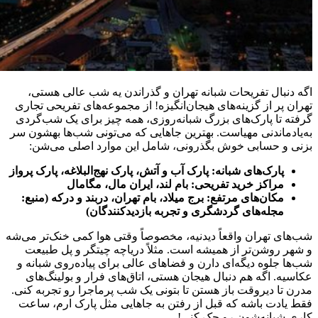
اگه دنبال تفریحات شبانه تهران و گذراندن یه شب عالی هستی،
تهران پر از گزینه‌های هیجان‌انگیزه! از مجموعه‌های تفریحی تجاری
گرفته تا پارک‌های بزرگ شبانه‌روزی، همه چیز برای یک شب‌گردی
به‌یادماندنی مهیاست. بهترین جاهایی که می‌تونی شب‌ها بهشون سر
بزنی و حسابی خوش بگذرونی، شامل این موارد اصلی می‌شن:
پارک‌های شبانه: پارک آب و آتش، پارک نهج‌البلاغه، پارک پرواز
مراکز خرید تفریحی: بام لند، ایران مال، مگامال
مکان‌های مرتفع: برج میلاد، بام تهران، دربند و درکه (منبع:
مجله‌های گردشگری و تجربه بازدیدکنندگان)
شب‌های تهران واقعاً دیدنیه، مخصوصاً وقتی هوا کمی خنک‌تر می‌شه
و شهر روشن‌تر از همیشه است. مثلاً دریاچه چیتگر و پل طبیعت
شب‌ها جلوه دیگه‌ای دارن و فضاهای عالی برای پیاده‌روی شبانه و
عکاسیه. اگه هم دنبال هیجان هستی، اتاق‌های فرار و بولینگ‌های
مدرن تا دیروقت باز هستن تا بتونی یک شب پرماجرا رو تجربه کنی.
فقط یادت باشه که قبل از رفتن به جاهایی مثل پارک ارم، ساعت
کاری شبانه‌شون رو چک کنی!