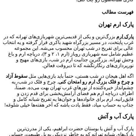
فهرست مطالب
پارک ارم تهران
پارک ارم
بزرگ‌ترین و یکی از قدیمی‌ترین شهربازی‌های تهرانه که در
غرب پایتخت، در مسیر بزرگراه شهید باکری قرار گرفته و یه انتخاب
عالی برای تفریح در شب تهران محسوب می‌شه. این مجموعه
عظیم شامل سه شهربازی روباز (ارم ۱، ۲ و ۳)، دریاچه ارم و باغ
وحش تهرانه. بزرگترین جذابیت ارم در شب، بازی‌های مهیج و
نورپردازی‌های رنگارنگشه که تا دیروقت فعالن.
اگه اهل هیجان در شب هستی، حتماً باید بازی‌هایی مثل
سقوط آزاد
و چرخ و فلک بزرگ ارم رو امتحان کنی
. چرخ و فلک در شب، یه
چشم‌انداز خیره‌کننده از نورهای غرب تهران بهت می‌ده. ضمناً،
اطراف دریاچه ارم هم فضای آرامش‌بخشی برای قدم زدن و
قایق‌رانیه. ارم برای خانواده‌ها و جوان‌ها یه تفریح شبانه کامل و
جذاب به حساب میاد، فقط یادت باشه که آخر هفته‌ها خیلی شلوغه!
پارک آب و آتش
پارک آب و آتش یا بوستان حضرت ابراهیم، یکی از مدرن‌ترین
پارک‌های شبانه تهرانه که به خاطر نزدیکی به پل طبیعت، حسابی