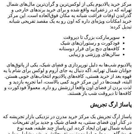
مرکز خرید پالادیوم یکی از لوکس‌ترین و گران‌ترین مال‌های شمال
تهرانه که در زعفرانیه واقع شده و برای خرید برندهای خارجی و
گذراندن اوقات فراغت شبانه یه مکان فوق‌العاده است. این مرکز
خرید امکانات ویژه‌ای داره که اون رو به یک مقصد تفریحی شبانه
تبدیل کرده:
سوپرمارکت بزرگ تا دیروقت
فودکورت و رستوران‌های شیک
کافه‌های دنج برای قرار دوستانه
سالن‌های ورزشی و زیبایی
پالادیوم شب‌ها به دلیل نورپردازی و فضای شیک، یکی از پاتوق‌های
جوانان شمال تهرانه. اگه دنبال یه جای آروم و لوکس برای شام یا یه
قهوه بعد از خرید هستی، کافه‌های پالادیوم انتخاب‌های خوبی هستن.
البته، قیمت‌ها در این مرکز خرید کمی بالاست، اما تجربه بازدید و
لذت بردن از فضای اون واقعاً ارزشش رو داره. معمولاً فودکورت و
کافه‌ها تا دیروقت شب باز هستند.
پاساژ ارگ تجریش
پاساژ ارگ تجریش یک مرکز خرید مدرن در نزدیکی بازار تجریشه که
در کنار اون فضای سنتی، یه فضای شیک و جدید برای تفریحات
شبانه شمال تهران ایجاد کرده. این پاساژ چند طبقه، همه نوع
فروشگاهی رو داره، اما مهم‌ترین تفریحاتش در شب شامل موارد