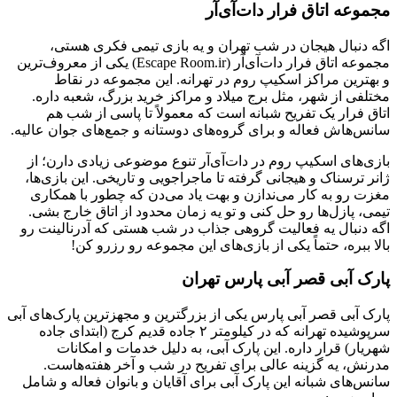
مجموعه اتاق فرار دات‌آی‌آر
اگه دنبال هیجان در شب تهران و یه بازی تیمی فکری هستی،
مجموعه اتاق فرار دات‌آی‌آر (Escape Room.ir) یکی از معروف‌ترین
و بهترین مراکز اسکیپ روم در تهرانه. این مجموعه در نقاط
مختلفی از شهر، مثل برج میلاد و مراکز خرید بزرگ، شعبه داره.
اتاق فرار یک تفریح شبانه است که معمولاً تا پاسی از شب هم
سانس‌هاش فعاله و برای گروه‌های دوستانه و جمع‌های جوان عالیه.
بازی‌های اسکیپ روم در دات‌آی‌آر تنوع موضوعی زیادی دارن؛ از
ژانر ترسناک و هیجانی گرفته تا ماجراجویی و تاریخی. این بازی‌ها،
مغزت رو به کار می‌ندازن و بهت یاد می‌دن که چطور با همکاری
تیمی، پازل‌ها رو حل کنی و تو یه زمان محدود از اتاق خارج بشی.
اگه دنبال یه فعالیت گروهی جذاب در شب هستی که آدرنالینت رو
بالا ببره، حتماً یکی از بازی‌های این مجموعه رو رزرو کن!
پارک آبی قصر آبی پارس تهران
پارک آبی قصر آبی پارس یکی از بزرگترین و مجهزترین پارک‌های آبی
سرپوشیده تهرانه که در کیلومتر ۲ جاده قدیم کرج (ابتدای جاده
شهریار) قرار داره. این پارک آبی، به دلیل خدمات و امکانات
مدرنش، یه گزینه عالی برای تفریح در شب و آخر هفته‌هاست.
سانس‌های شبانه این پارک آبی برای آقایان و بانوان فعاله و شامل