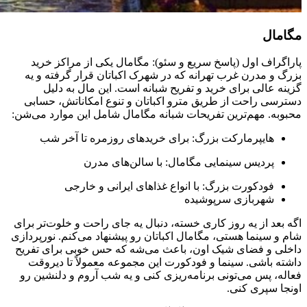
مگامال
پاراگراف اول (پاسخ سریع و سئو): مگامال یکی از مراکز خرید
بزرگ و مدرن غرب تهرانه که در شهرک اکباتان قرار گرفته و یه
گزینه عالی برای خرید و تفریح شبانه است. این مال به دلیل
دسترسی راحت از طریق مترو اکباتان و تنوع امکاناتش، حسابی
محبوبه. مهم‌ترین تفریحات شبانه مگامال شامل این موارد می‌شن:
هایپرمارکت بزرگ: برای خریدهای روزمره تا آخر شب
پردیس سینمایی مگامال: با سالن‌های مدرن
فودکورت بزرگ: با انواع غذاهای ایرانی و خارجی
شهربازی سرپوشیده
اگه بعد از یه روز کاری خسته، دنبال یه جای راحت و خلوت‌تر برای
شام و سینما هستی، مگامال اکباتان رو پیشنهاد می‌کنم. نورپردازی
داخلی و فضای شیک اون، باعث می‌شه که حس خوبی برای تفریح
داشته باشی. سینما و فودکورت این مجموعه معمولاً تا دیروقت
فعاله، پس می‌تونی برنامه‌ریزی کنی و یه شب آروم و دلنشین رو
اونجا سپری کنی.