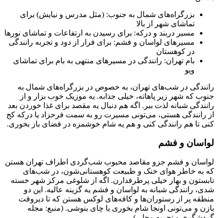
بزرگراه‌های شمال به جنوب: (مثل مدرس و نیایش) برای
تماشای شهر از بالا
مسیر دربند و درکه: برای رسیدن به ارتفاعات و تماشای نورها
مسیرهای لواسان و فشم: برای فرار از دود و تجربه رانندگی
در کوهستان
بام تهران: رانندگی در مسیرهای منتهی به بام برای تماشای
ویو
رانندگی در شب‌های تهران، به خصوص در بزرگراه‌های شمال به
جنوب که شهر زیر پاهاته، خیلی جذابه. یه موزیک خوب بزار و از
رانندگی شبانه لذت ببر. اگه هم دنبال یه مقصد برای غذا خوردن بعد
از رانندگی هستی، می‌تونی مسیرت رو به سمت فرحزاد یا درکه کج
کنی تا هم رانندگی کنی و هم یه شام خوشمزه در فضای باز بخوری.
لواسان و فشم
لواسان و فشم جزو مقاصد محبوب شب‌گردی اطراف تهران هستن
که به خاطر هوای خنک و طبیعت کوهستانی‌شون، در شب‌های
تابستون و بهار خیلی پرطرفدارن. اگه از شلوغی مرکز شهر خسته
شدی، رانندگی شبانه به لواسان و فشم یه گزینه عالیه. این دو
منطقه پر از رستوران‌ها و کافه‌های لوکس هستن که تا دیروقت
بازن و می‌تونی اونجا شام بخوری یا چای بنوشی. (منبع: مجله
گردشگری و تجربه محلی)