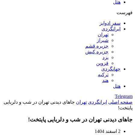
هتل
فهرست
سفر ادوایز
ایرانگردی
تهران
شیراز
جزیره قشم
جزیره کیش
یزد
قزوین
جهانگردی
ترکیه
هند
هتل
Telegram
صفحه اصلی
ایرانگردی
تهران
جاهای دیدنی تهران در شب و دلربایی
پایتخت!
جاهای دیدنی تهران در شب و دلربایی پایتخت!
2 اسفند 1404