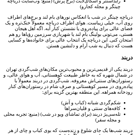
رایداسنتر و اسکای‌لایت (برج پرش) (منبع: وب‌سایت دریاچه
چیتگر و مجله کجارو)
دریاچه چیتگر در شب با انعکاس نورهای بام لند و برج‌های اطراف
روی آب، خیلی زیباست. هوای اطراف دریاچه معمولاً خنک‌تره و یک
فضای عالی برای پیاده‌روی یا نشستن کنار آبه. اگه اهل هیجان
هستی، می‌تونی بولینگ بام لند یا شهربازی سرزمین رؤیاها رو هم
امتحان کنی. این دریاچه یک انتخاب عالی برای خانواده‌ها و کسایی
هست که دنبال یه شب آرام و دلنشین هستن.
دربند
دربند یکی از قدیمی‌ترین و محبوب‌ترین مکان‌های شب‌گردی تهران
در شمال شهره که به خاطر طبیعت کوهستانی، آب و هوای عالی، و
رستوران‌های سنتی‌اش معروفه. شب‌گردی در دربند معمولاً با
پیاده‌روی در مسیر کوهستانی و صرف شام در رستوران‌های کنار
رودخانه همراهه. این منطقه بهترین گزینه برای:
شکم‌گردی شبانه (کباب و آش)
کافه‌های سنتی و قلیان‌سراها
تله‌سی‌یژ دربند (برای تماشای ویو در شب) (منبع: تجربه محلی
و مجله سفر)
دربند شب‌ها یک جای شلوغ و زنده‌ست که بوی کباب و چای از هر