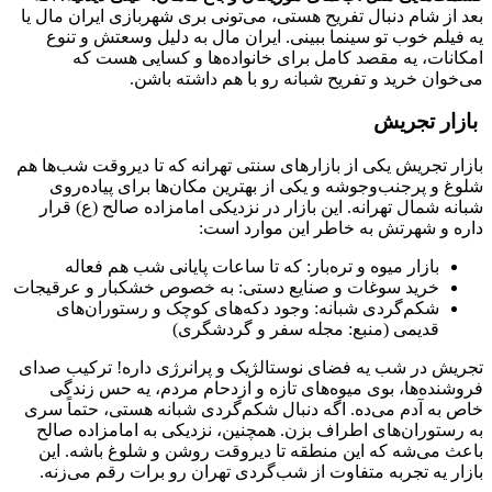
بعد از شام دنبال تفریح هستی، می‌تونی بری شهربازی ایران مال یا
یه فیلم خوب تو سینما ببینی. ایران مال به دلیل وسعتش و تنوع
امکانات، یه مقصد کامل برای خانواده‌ها و کسایی هست که
می‌خوان خرید و تفریح شبانه رو با هم داشته باشن.
بازار تجریش
بازار تجریش یکی از بازارهای سنتی تهرانه که تا دیروقت شب‌ها هم
شلوغ و پرجنب‌وجوشه و یکی از بهترین مکان‌ها برای پیاده‌روی
شبانه شمال تهرانه. این بازار در نزدیکی امامزاده صالح (ع) قرار
داره و شهرتش به خاطر این موارد است:
بازار میوه و تره‌بار: که تا ساعات پایانی شب هم فعاله
خرید سوغات و صنایع دستی: به خصوص خشکبار و عرقیجات
شکم‌گردی شبانه: وجود دکه‌های کوچک و رستوران‌های
قدیمی (منبع: مجله سفر و گردشگری)
تجریش در شب یه فضای نوستالژیک و پرانرژی داره! ترکیب صدای
فروشنده‌ها، بوی میوه‌های تازه و ازدحام مردم، یه حس زندگی
خاص به آدم می‌ده. اگه دنبال شکم‌گردی شبانه هستی، حتماً سری
به رستوران‌های اطراف بزن. همچنین، نزدیکی به امامزاده صالح
باعث می‌شه که این منطقه تا دیروقت روشن و شلوغ باشه. این
بازار یه تجربه متفاوت از شب‌گردی تهران رو برات رقم می‌زنه.