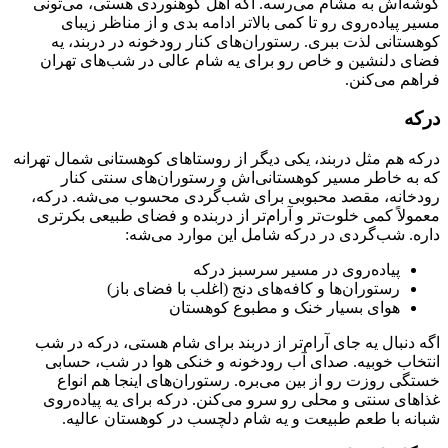
گوشه‌اش به مشام می‌رسه. اگه اهل کوهنوردی هستی، می‌تونی
مسیر پیاده‌روی رو تا کمی بالاتر ادامه بدی و از مناظر زیبای
کوهستانی لذت ببری. رستوران‌های کنار رودخونه در دربند، یه
فضای دلنشین و خاص رو برای یه شام عالی در شب‌های تهران
فراهم می‌کنن.
درکه
درکه هم مثل دربند، یکی دیگر از روستاهای کوهستانی شمال تهرانه
که به خاطر مسیر کوهستانی‌اش و رستوران‌های سنتی کنار
رودخانه، مقصد محبوبی برای شب‌گردی محسوب می‌شه. درکه،
معمولاً کمی خلوت‌تر و آرام‌تر از دربنده و فضای طبیعی بکرتری
داره. شب‌گردی در درکه شامل این موارد می‌شه:
پیاده‌روی در مسیر سرسبز درکه
رستوران‌ها و کافه‌های دنج (اغلب با فضای باز)
هوای بسیار خنک و مطبوع کوهستان
اگه دنبال یه جای آرام‌تر از دربند برای شام هستی، درکه در شب
انتخاب خوبیه. صدای آب رودخونه و خنکی هوا در شب، حسابی
خستگی روزت رو از بین می‌بره. رستوران‌های اینجا هم انواع
غذاهای سنتی و محلی رو سرو می‌کنن. درکه برای یه پیاده‌روی
شبانه با طعم طبیعت و یه شام دلچسب در کوهستان عالیه.