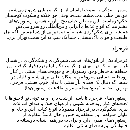
مسیر رانندگی به سمت لواسان از بزرگراه بابایی شروع می‌شه و
خودش خیلی لذت‌بخشه. شب‌ها وقتی هوا خنکه و سکوت کوهستان
حکم‌فرماست، این مناطق خیلی دنج و آروم هستن. رستوران‌های
فشم هم که انواع غذاهای ایرانی و بین‌المللی رو سرو می‌کنن،
همیشه برای شکم‌گردی شبانه آماده پذیرایی از شما هستن. اگه اهل
طبیعت و هوای پاک هستی، حتماً یک شب به این سمت تهران بزن.
فرحزاد
فرحزاد یکی از پاتوق‌های قدیمی شب‌گردی و شکم‌گردی در شمال
غرب تهرانه که در انتهای بزرگراه یادگار امام (ره) قرار گرفته. این
منطقه به خاطر وجود رستوران‌ها و قهوه‌خانه‌های سنتی در کنار
رودخانه، حسابی معروفه و یه مکان عالی برای شام و قلیان در
شبه. اگه دنبال یک فضای باز سنتی با غذای خوب هستی، فرحزاد
بهترین انتخابه. (منبع: مجله سفر و اطلاعات رستوران‌ها)
رستوران‌های فرحزاد تا پاسی از شب بازن و می‌تونی تو آلاچیق‌ها یا
تخت‌های کنار رودخونه بشینی و از هوای خنک و صدای آب لذت
ببری. شکم‌گردی در فرحزاد معمولاً با انواع کباب، آش و چای و
قلیان همراهه. این منطقه یه حس و حال کاملاً متفاوت از
رستوران‌های مدرن داره و برای یه دورهمی شبانه دوستانه یا
خانوادگی تو یه فضای سنتی، عالیه.