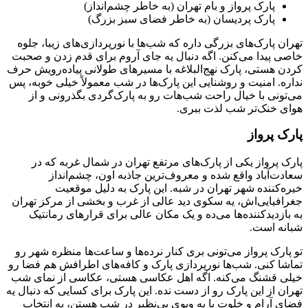
پارک پرواز و بام تهران (به خاطر چشم‌انداز)
پارک پردیسان (به خاطر فضای سبز بزرگ)
تهران پارک‌های بزرگی داره که شب‌ها با نورپردازی‌های زیبا، جلوه
خاصی پیدا می‌کنن. اگه دنبال یه جای آروم برای قدم زدن و صحبت
کردن هستی، پارک نهج‌البلاغه با مسیرهای طولانی پیاده‌رویش حرف
نداره. امنیت و روشنایی این پارک‌ها در شب معمولاً خیلی خوبه، پس
می‌تونی با خیال راحت شب‌هات رو به پارک‌گردی بگذرونی و از
هوای خنک‌تر شب لذت ببری.
پارک پرواز
پارک پرواز یکی از پارک‌های مرتفع تهران در شمال غربه که در
سعادت‌آباد واقع شده و معروف‌ترین جاذبه اون، چشم‌انداز
خیره‌کننده شهر تهران در شبه. این پارک به دلیل موقعیت
جغرافیایی‌اش، یه سکوی دید عالی از غرب و بخشی از مرکز تهران
به بازدیدکننده‌ها می‌ده و یک مکان عالی برای قرارهای رمانتیک
شبانه است.
تو پارک پرواز می‌تونی بری کنار نرده‌ها و ساعت‌ها منظره شهر رو
تماشا کنی. شب‌ها نورپردازی پارک و کافه‌های اطرافش هم فضا رو
خیلی قشنگ می‌کنه. اگه اهل عکاسی هستی، عکاسی از نمای شب
تهران از این پارک رو از دست نده. این پارک برای کسایی که دنبال یه
فضای آرام و خلوت با یه ویوی بی‌نظیر در شب هستن، یه انتخاب