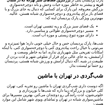
پارک پردیسان یکی از
بزرگترین فضاهای سبز تهرانه که در شمال
غربه
و بیشتر به خاطر موزه حیات وحش و باند دوچرخه‌سواری
بزرگش معروفه. این پارک برای کسایی که دنبال یه جای بزرگ و با
فضای باز برای پیاده‌روی و دوچرخه‌سواری شبانه هستن، عالیه.
مهم‌ترین ویژگی پارک پردیسان اینه که:
یک فضای سبز بزرگ و ریه تنفسی تهران است.
مسیر دوچرخه‌سواری طولانی و مناسبی دارد.
دارای موزه تنوع زیستی و موزه آب است.
شب‌ها، پارک پردیسان حس و حال خیلی خوبی داره؛ هوا تمیزتره و
می‌تونی با خیال راحت پیاده‌روی کنی یا دوچرخه‌سواری کنی. با اینکه
امکانات تفریحی مثل شهربازی نداره، اما به خاطر وسعت و
آرامشش، یه جای عالی برای فرار از شلوغی شهر و لذت بردن از
طبیعت در شبه. اگه دنبال آرامش و ورزش شبانه هستی، پردیسان
رو حتماً تو لیستت بذار.
شب‌گردی در تهران با ماشین
اگه دوست داری شب‌گردی تهران با ماشین رو تجربه کنی، تهران
کلی خیابون و بزرگراه زیبا داره که شب‌ها با نورپردازی و
خلوتی‌شون، لذت رانندگی رو دوچندان می‌کنن. بهترین مسیرها برای
ماشین‌سواری شبانه در تهران و تماشای ویوی شهر شامل این موارد
هستن: