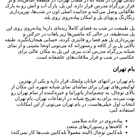
فراز بزرگراه مدرس قرار داره. این پل، پارک آب و آتش رو به پارک
طالقانی وصل می‌کنه و جذابیت اصلی اون در شب‌ها، نورپردازی
رنگارنگ و پویای پل و امکان پیاده‌روی روی پله.
پل طبیعت در شب یه فضای کاملاً زنده‌ای داره! پیاده‌روی روی این
پل سه‌طبقه، در حالی که ماشین‌ها زیر پاهات در حرکتن و
نورپردازی پل هم فضا رو قانتزی کرده، حسابی هیجان‌انگیزه. طبقه
بالایی پل پر از کافه و رستورانه که می‌تونی اونجا بشینی و از نمای
شبانه بزرگراه مدرس لذت ببری. این پل یه مکان عالی برای
عکاسی در شب و قرار ملاقات‌های عاشقانه است.
بام تهران
بام تهران در انتهای خیابان ولنجک قرار داره و یکی از بهترین
لوکیشن‌های تهران برای تماشای نمای شبانه شهره. این مکان از
بالای توچال، یه چشم‌انداز پانوراما و خیره‌کننده از تمام تهران رو
بهت می‌ده. برای یه تفریح شبانه در ارتفاعات تهران، بام تهران
انتخاب اول خیلی‌هاست. در بام تهران می‌تونی از این امکانات
استفاده کنی:
پیاده‌روی در جاده سلامتی
کافه‌ها و رستوران‌های متعدد
تله‌کابین توچال (البته معمولاً تله‌کابین شب‌ها کار نمی‌کنه)