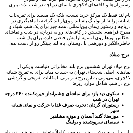
رستوران‌ها و کافه‌های لاکچری با نمای دریاچه در شب لذت ببری.
بام لند فقط یک مرکز خرید نیست، بلکه یک مقصد برای تفریحات
شبانه تهرانه! از بولینگ بام لند و وی‌آر لند گرفته تا ماهیگیری در
دریاچه و رستوران‌های بین‌المللی، همه چیز برای یک شب شیک و
مفرح فراهمه. نشستن در کافه‌های رو به دریاچه در شب و تماشای
انعکاس نورها روی آب، یه آرامش خاصی داره. برای یک شب
خاطره‌انگیز و دورهمی با دوستان، بام لند چیتگر رو از دست نده!
برج میلاد
برج میلاد تهران ششمین برج بلند مخابراتی دنیاست و یکی از
نمادهای اصلی شب‌های تهران به حساب میاد. برای یه تفریح شبانه
لاکچری، می‌تونی به این برج سر بزنی. امکانات تفریحی و گردشی
برج در شب شامل موارد زیره:
سکوی دید باز: برای تماشای چشم‌انداز خیره‌کننده ۳۶۰ درجه
تهران در شب
رستوران گردان: تجربه صرف غذا با حرکت و نمای شبانه
شهر
موزه‌ها: گنبد آسمان و موزه مشاهیر
سینمای سرپوشیده و بولینگ
بازدید از برج میلاد در شب یه حس کاملاً متفاوتی داره؛ شهر زیر پای