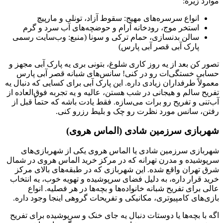
موارد زیره:
انواع سرسره‌های مهیج: سقوط آزاد، تونلی و مارپیچ
استخر موج، رودخانه آرام و حوضچه‌های آب سرد و گرم
سالن بدنسازی، حمام ترکی و سونا (منبع: وب‌سایت رسمی
پارک آبی قصر آبی پارس)
تصور کن بعد از یه روز کاری شلوغ، بتونی بری یه پارک آبی مجهز و
حسابی خستگی‌ات رو در کنی! سانس‌های شبانه قصر آبی پارس
معمولاً طرفداران زیادی داره. این پارک آبی برای کسایی که دنبال یه
تفریح سالم و هیجانی در شب هستن، عالیه و یه تجربه فوق‌العاده از
آب‌تنی و تفریح رو برات می‌سازه. فقط یادت باشه که حتماً قبل از
رفتن، سانس مورد نظرت رو چک و بلیط رزرو کنی.
شهربازی سرزمین شادی (الماس هروی)
شهربازی سرزمین شادی یا الماس هروی یکی از شهربازی‌های
سرپوشیده و مدرن تهرانه که در مرکز خرید الماس هروی در شمال
شرق تهران واقع شده. این شهربازی که در طبقه‌های بالای مرکز
خرید قرار داره، به دلیل فضای سرپوشیده و تهویه خوب، یه انتخاب
عالی برای تفریح شبانه خانواده‌ها و بچه‌ها در هر فصلیه. انواع
بازی‌های کامپیوتری، مکانیکی و تفریحات گروهی اینجا وجود داره.
اگه با بچه‌ها یا دوستات دنبال یه جای خنک و سرپوشیده برای تفریح