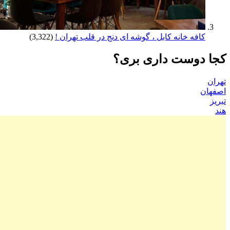
کافه خانه کابل ، گوشه ای دنج در قلب تهران !
(3,322)
کجا دوست داری بری؟
تهران
اصفهان
تبریز
هند