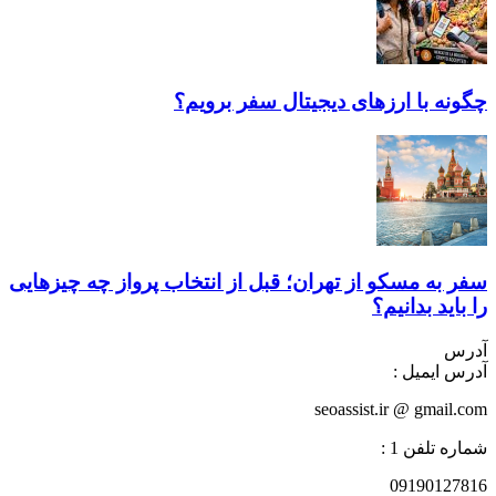
چگونه با ارز‌های دیجیتال سفر برویم؟
سفر به مسکو از تهران؛ قبل از انتخاب پرواز چه چیزهایی
را باید بدانیم؟
آدرس
آدرس ایمیل :
seoassist.ir @ gmail.com
شماره تلفن 1 :
09190127816