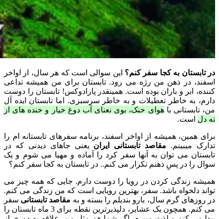
در تابستان به کجا سفر کنم؟
این سوالی است که هر سال، از اواخر
اسفند، در ذهن من رژه می رود. تابستان برای من همیشه تداعی
کننده، ابر و باران بوده است. همینقدر پارادوکس! تابستان را دوست
دارم، به خاطر تعطیلات و به خاطر سرسبزی. اما تابستان ایده آل
من، تابستانی با
هوای خنک، بوی نعنای آب دوغ خیار و خنده های از
ته دل
است.
برای همین، همیشه از اواخر اسفند، برنامه سفرهای تابستانه ام را
تدارک میبینم.
مقاصد تابستانی ایران
یعنی جاهای دیدنی که در
تابستان می توان به آنها سفر کرد را آماده و مهیا می شوم و یک
سوال را در پسِ ذهنم تکرار می کنم.. در تابستان به کجا سفر کنم؟
همیشه زندگی کردن در رویا را دوست دارم. جایی که همه چیز می
تواند دلخواه باشد. سفر، بهترین رویایی است که من زندگی می کنم.
در روزهای گرم سال، بارو بندیلم را بسته و به
مقاصد تابستانی
سفر
می کنم. همچون یک عشایر، دلپذیرترین نقطه برای 3 ماه تابستان را
پیدا می کنم و لذت میبرم. اگر شما هم مثل من، علاقه به دوری از