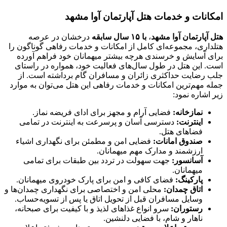
امکانات و خدمات هتل آپارتمان آوا مشهد
هتل آپارتمان آوا مشهد
،
با ۱۵ سال سابقه
درخشان در عرصه
هتلداری، مجموعه‌ای کامل از امکانات و خدمات رفاهی گوناگون را
برای آسایش و خرسندی هرچه بیشتر میهمانان خود فراهم آورده
است. این هتل در طول سال‌های فعالیت خود، همواره در راستای
جلب رضایت حداکثری زائران و مسافران گام برداشته است. از
جمله مهم‌ترین امکانات و خدمات رفاهی این هتل می‌توان به موارد
زیر اشاره نمود:
نمازخانه:
فضایی آرام و مجهز برای ادای فریضه نماز.
اینترنت:
دسترسی آسان و پرسرعت به اینترنت در تمامی
فضاهای هتل.
صندوق امانات:
فضایی امن و مطمئن برای نگهداری اشیاء
ارزشمند و مدارک مهم میهمانان.
آسانسور:
جهت سهولت در تردد بین طبقات برای تمامی
میهمانان.
پارکینگ:
فضای کافی و امن برای پارک خودروی میهمانان.
اتاق چمدان:
محلی امن و اختصاصی برای نگهداری چمدان‌ها و
وسایل مسافران قبل از تحویل اتاق یا پس از تسویه‌حساب.
رستوران:
سرو انواع غذاهای لذیذ و با کیفیت برای صبحانه،
ناهار و شام، با فضایی دلنشین.