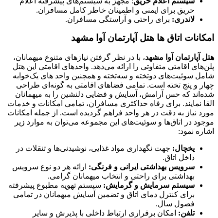
سیستم اعلام حریق
: مجهز به سیستم‌های پیشرفته اعلام
حریق برای ایمنی و اطمینان خاطر کامل مسافران.
لاندری:
برای راحتی و آراستگی مسافران.
امکانات اتاق ها هتل آپارتمان آوا مشهد
هتل آپارتمان آوا مشهد
، با در نظر گرفتن نیازهای متنوع میهمانان،
پلن‌های اقامتی متفاوتی را ارائه می‌دهد. واحدهای اقامتی این هتل
شامل سوئیت‌های دوتخته و سه‌تخته و همچنین واحد های یک‌خوابه
چهار و پنج تخته است. تمامی فضاهای اقامتی به گونه‌ای طراحی
شده‌اند که حس آرامش، آسایش و فضایی دلنشین را به میهمانان
القا نمایند. برای رفاه حداکثری مسافران، تمامی امکانات و خدمات
مورد نیاز به دقت در هر واحد فراهم گردیده است. از جمله امکانات
موجود در اتاق‌ها و سوئیت‌های این مجموعه می‌توان به موارد زیر
اشاره نمود:
یخچال:
جهت نگهداری مواد غذایی، نوشیدنی‌ها و تنقلات در
داخل اتاق.
سرویس بهداشتی ایرانی و فرنگی:
ارائه هر دو نوع سرویس
بهداشتی برای راحتی و انتخاب میهمانان گرامی.
سیستم سرمایش و گرمایش:
سیستم تهویه مطبوع پیشرفته
برای کنترل دمای اتاق و تضمین آسایش میهمانان در تمامی
فصول سال.
تلفن:
امکان برقراری ارتباط داخلی با پذیرش و سایر