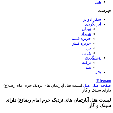
هتل
فهرست
سفر ادوایز
ایرانگردی
تهران
شیراز
جزیره قشم
جزیره کیش
یزد
قزوین
جهانگردی
ترکیه
هند
هتل
Telegram
صفحه اصلی
هتل
لیست هتل آپارتمان های نزدیک حرم امام رضا(ع)
دارای سینک و گاز
لیست هتل آپارتمان های نزدیک حرم امام رضا(ع) دارای
سینک و گاز