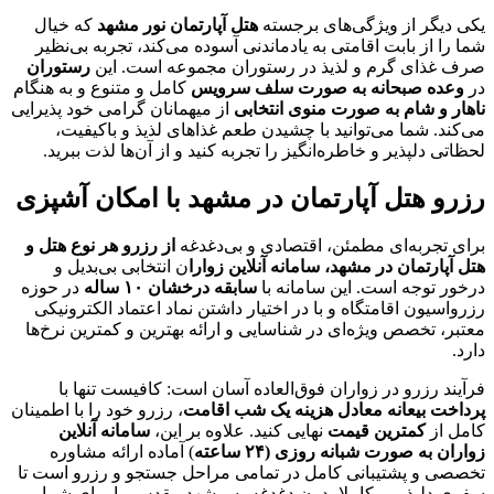
یکی دیگر از ویژگی‌های برجسته
هتل آپارتمان نور مشهد
که خیال
شما را از بابت اقامتی به یادماندنی آسوده می‌کند، تجربه بی‌نظیر
صرف غذای گرم و لذیذ در رستوران مجموعه است. این
رستوران
در
وعده صبحانه به صورت سلف سرویس
کامل و متنوع و به هنگام
ناهار و شام به صورت منوی انتخابی
از میهمانان گرامی خود پذیرایی
می‌کند. شما می‌توانید با چشیدن طعم غذاهای لذیذ و باکیفیت،
لحظاتی دلپذیر و خاطره‌انگیز را تجربه کنید و از آن‌ها لذت ببرید.
رزرو هتل آپارتمان در مشهد با امکان آشپزی
برای تجربه‌ای مطمئن، اقتصادی و بی‌دغدغه
از رزرو هر نوع هتل و
هتل آپارتمان در مشهد، سامانه آنلاین زوارا
ن انتخابی بی‌بدیل و
درخور توجه است. این سامانه با
سابقه درخشان ۱۰ ساله
در حوزه
رزرواسیون اقامتگاه و با در اختیار داشتن نماد اعتماد الکترونیکی
معتبر، تخصص ویژه‌ای در شناسایی و ارائه بهترین و کمترین نرخ‌ها
دارد.
فرآیند رزرو در زواران فوق‌العاده آسان است: کافیست تنها با
پرداخت بیعانه معادل هزینه یک شب اقامت
، رزرو خود را با اطمینان
کامل از
کمترین قیمت
نهایی کنید. علاوه بر این،
سامانه آنلاین
زواران به صورت شبانه روزی (۲۴ ساعته
) آماده ارائه مشاوره
تخصصی و پشتیبانی کامل در تمامی مراحل جستجو و رزرو است تا
سفری دلپذیر و کاملا بدون دغدغه به مشهد مقدس را برای شما