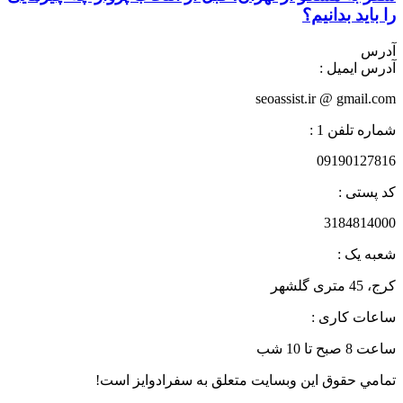
را باید بدانیم؟
آدرس
آدرس ایمیل :
seoassist.ir @ gmail.com
شماره تلفن 1 :
09190127816
کد پستی :
3184814000
شعبه یک :
کرج، 45 متری گلشهر
ساعات کاری :
ساعت 8 صبح تا 10 شب
تمامي حقوق اين وبسايت متعلق به سفرادوایز است!