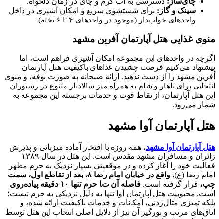
چای‌ساز:
دسترسی به آب گرم و چای در زمان دلخواه.
سینک و گاز:
برای شستشوی سریع و امکان آشپزی در داخل
واحدهای خواب‌دار (موجود در واحدهای ۴ تا ۶ تخته).
منوی غذایی هتل آپارتمان آفرین مشهد
اگرچه در واحدهای این مجموعه امکان آشپزی فراهم است، اما
پیشنهاد می‌کنیم فرصت چشیدن غذاهای باکیفیت هتل آپارتمان
آفرین مشهد را از دست ندهید. ارائه صبحانه به صورت بوفه، و منوی
انتخابی برای ناهار و شام به همراه میز سالادبار متنوع در رستوران
این هتل آپارتمان، از نقاط قوت و خدمات برجسته این مجموعه به
شمار می‌رود.
هتل آپارتمان آوا مشهد
هتل آپارتمان آوا مشهد
،
همه روزه با افتخار آماده میزبانی و پذیرش
زائران و مسافران مشهد مقدس است. این هتل در سال ۱۳۸۹
فعالیت خود را آغاز کرده و در موقعیتی بسیار نزدیک به حرم مطهر
امام رضا (ع)،
واقع در خیابان امام رضا ۸، بعد از تقاطع اول، سمت
چپ،
قرار گرفته است.
فاصله آن تا حرم تنها ۱۰ دقیقه پیاده‌روی
است. محبوبیت هتل آپارتمان آوا تنها به دلیل نزدیکی به حرم نیست؛
بلکه تمیزی مثال‌زدنی، امکانات و خدمات باکیفیت ارائه شده، و
اتاق‌های مرتب و نورگیر آن نیز از دلایل اصلی انتخاب این هتل توسط