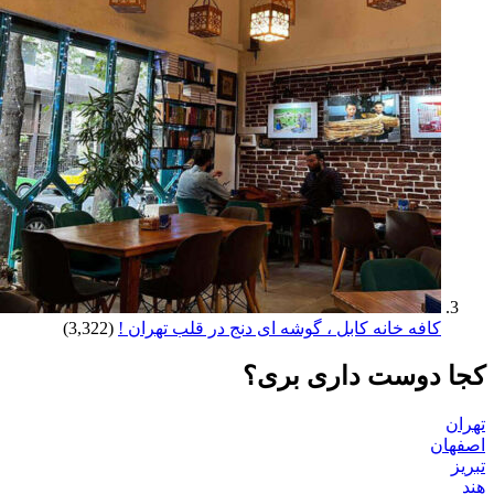
کافه خانه کابل ، گوشه ای دنج در قلب تهران !
(3,322)
کجا دوست داری بری؟
تهران
اصفهان
تبریز
هند