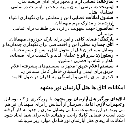
نمازخانه:
فضایی آرام و مجهز برای ادای فریضه نماز.
اینترنت
: دسترسی آسان و پرسرعت به اینترنت در تمامی
فضاهای هتل.
صندوق امانات:
فضایی امن و مطمئن برای نگهداری اشیاء
ارزشمند و مدارک مهم میهمانان.
آسانسور:
جهت سهولت در تردد بین طبقات برای تمامی
میهمانان.
پارکینگ:
فضای کافی و امن برای پارک خودروی میهمانان.
اتاق چمدان:
محلی امن و اختصاصی برای نگهداری چمدان‌ها و
وسایل مسافران قبل از تحویل اتاق یا پس از تسویه‌حساب.
رستوران
: سرو انواع غذاهای لذیذ و باکیفیت برای صبحانه،
ناهار و شام، با فضایی دلنشین.
سیستم اعلام حریق:
مجهز به سیستم‌های پیشرفته اعلام
حریق برای ایمنی و اطمینان خاطر کامل مسافران.
لاندری: برای راحتی و آراستگی مسافران در طول اقامت.
امکانات اتاق ها هتل آپارتمان نور مشهد
اتاق‌های نورگیر هتل آپارتمان نور مشهد
، با بهره‌گیری از کلیه وسایل
و
تجهیزات لازم
، اقامتی سرشار از آسایش را برای میهمانان فراهم
می‌آورند. در این مجموعه، تمامی وسایل مدرن و جدید به کار گرفته
شده است تا فضایی کاملا راحت و همانند خانه برای شما ایجاد شود.
امکانات اتاق‌های هتل آپارتمان نور شامل موارد زیر می‌باشد: