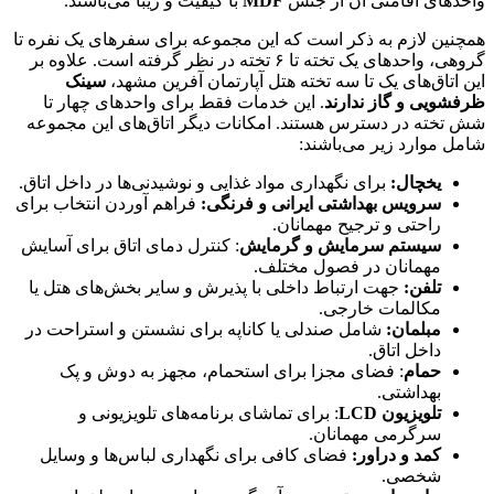
واحدهای اقامتی آن از جنس
MDF
با کیفیت و زیبا می‌باشند.
همچنین لازم به ذکر است که این مجموعه برای سفرهای یک نفره تا
گروهی، واحدهای یک تخته تا ۶ تخته در نظر گرفته است. علاوه بر
این اتاق‌های یک تا سه تخته هتل آپارتمان آفرین مشهد،
سینک
ظرفشویی و گاز ندارند
. این خدمات فقط برای واحدهای چهار تا
شش تخته در دسترس هستند. امکانات دیگر اتاق‌های این مجموعه
شامل موارد زیر می‌باشند:
یخچال:
برای نگهداری مواد غذایی و نوشیدنی‌ها در داخل اتاق.
سرویس بهداشتی ایرانی و فرنگی:
فراهم آوردن انتخاب برای
راحتی و ترجیح مهمانان.
سیستم سرمایش و گرمایش
: کنترل دمای اتاق برای آسایش
مهمانان در فصول مختلف.
تلفن:
جهت ارتباط داخلی با پذیرش و سایر بخش‌های هتل یا
مکالمات خارجی.
مبلمان:
شامل صندلی یا کاناپه برای نشستن و استراحت در
داخل اتاق.
حمام
: فضای مجزا برای استحمام، مجهز به دوش و پک
بهداشتی.
تلویزیون LCD
: برای تماشای برنامه‌های تلویزیونی و
سرگرمی مهمانان.
کمد و دراور:
فضای کافی برای نگهداری لباس‌ها و وسایل
شخصی.