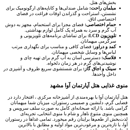
بخش‌های هتل.
مبلمان راحت:
شامل صندلی‌ها و کاناپه‌های ارگونومیک برای
نشستن، استراحت و گذراندن اوقات فراغت در فضای
اختصاصی اتاق.
حمام اختصاصی:
فضای مجزا برای استحمام، مجهز به دوش
آب گرم و سرد به همراه پک کامل لوازم بهداشتی.
تلویزیون LCD:
برای تماشای برنامه‌های تلویزیونی و
سرگرمی میهمانان.
کمد و دراور:
فضای کافی و مناسب برای نگهداری مرتب
لباس‌ها و وسایل شخصی میهمانان.
فلاسک:
دسترسی آسان به آب گرم برای تهیه چای و
نوشیدنی‌های گرم در هر زمان دلخواه.
سینک و اجاق گاز:
برای شستشوی سریع ظروف و آشپزی در
داخل واحدها.
منوی غذایی هتل آپارتمان آوا مشهد
هتل آپارتمان آوا با بهره‌مندی از آشپزخانه مرکزی ، افتخار دارد در
فضایی گرم، دلنشین و صمیمی رستوران، میزبان شما میهمانان
گرامی باشد. با ارائه صبحانه‌ای کامل به صورت سلف سرویس و
همچنین منوی متنوع ناهار و شام با منوی انتخابی، تجربه‌ای
لذت‌بخش از طعم‌ها برایتان رقم میخورد. تمامی غذاها در رستوران
آوا، با تازه‌ترین و مرغوب‌ترین مواد اولیه و مطابق با بالاترین