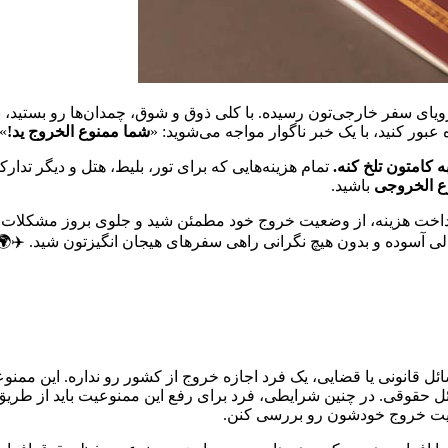
ان تحقق رویای سفر خارجی‌تون رسیده. با کلی ذوق و شوق، چمدان‌ها رو ب

شما ممنوع‌ الخروج ید!
خیال‌پردازی کردید. اما درست لحظه‌ای که می‌خ
کردید، انگار بر باد رفته. به همین دلیله که اگر خیال
این اتفاق می‌تون
باشید.
استعلام مم
 پرداخت هزینه، از وضعیت خروج خود مطمئن شید و جلوی بروز مشکلات ن
و نکات کلیدی استعلام ممنوع‌ الخروجی آشنا خواهید شد تا بتونید با خی
ل مسائل قانونی یا قضایی، یک فرد اجازه خروج از کشور رو نداره. این 
گر مسائل حقوقی. در چنین شرایطی، فرد برای رفع این ممنوعیت باید از
وضعیت هستن، می‌تونن قبل از سف