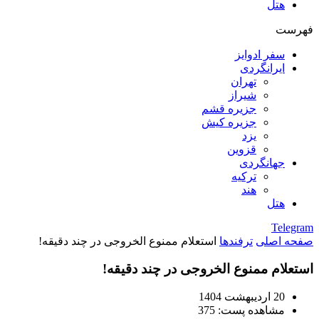
هتل
فهرست
سفر ادوایز
ایرانگردی
تهران
شیراز
جزیره قشم
جزیره کیش
یزد
قزوین
جهانگردی
ترکیه
هند
هتل
Telegram
صفحه اصلی
ترفندها
استعلام ممنوع الخروجی در چند دقیقه!
استعلام ممنوع الخروجی در چند دقیقه!
20 اردیبهشت 1404
مشاهده پست:
375