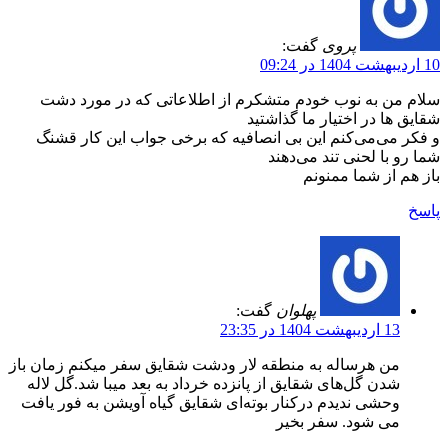
پروی
گفت:
10 اردیبهشت 1404 در 09:24
سلام من به نوب خودم متشکرم از اطلاعاتی که در مورد دشت
شقایق ها در اختیار ما گذاشتید
و فکر می‌می‌کنم این بی انصافیه که برخی جواب این کار قشنگ
شما رو با لحنی تند می‌دهند
باز هم از شما ممنونم
پاسخ
پهلوان
گفت:
13 اردیبهشت 1404 در 23:35
من هرساله به منطقه لار ودشت شقایق سفر میکنم زمان باز
شدن گل‌های شقایق از پانزده خرداد به بعد میبا شد.گل لاله
وحشی ندیدم درکنار بوته‌ای شقایق گیاه آویشن به فور یافت
می شود. سفر بخیر