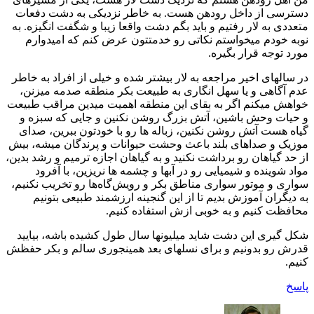
دسترسی از داخل رودهن هست. به خاطر نزدیکی به دشت دفعات
متعددی به لار رفتیم و باید بگم دشت واقعا زیبا و شگفت انگیزه. به
نوبه خودم میخواستم نکاتی رو خدمتتون عرض کنم که امیدوارم
مورد توجه قرار بگیره.
در سالهای اخیر مراجعه به لار بیشتر شده و خیلی از افراد به خاطر
عدم آگاهی و یا سهل انگاری به طبیعت بکر منطقه صدمه میزنن،
خواهش میکنم اگر به بقای این منطقه اهمیت میدین مراقب طبیعت
و حیات وحش باشین، آتش بزرگ روشن نکنین و جایی که سبزه و
گیاه هست آتش روشن نکنین، زباله ها رو با خودتون ببرین، صدای
موزیک و صداهای بلند باعث وحشت حیوانات و پرندگان میشه، بیش
از حد گیاهان رو برداشت نکنید و به گیاهان اجازه ترمیم و رشد بدین،
مواد شوینده و شیمیایی رو در آبها و چشمه ها نریزین، با آفرود
سواری و موتور سواری مناطق بکر و رویش‌گاه‌ها رو تخریب نکنیم،
به دیگران آموزش بدیم تا از این گنجینه ارزشمند طبیعی بتونیم
محافظت کنیم و به خوبی ازش استفاده کنیم.
شکل گیری این دشت شاید میلیونها سال طول کشیده باشه، بیایید
قدرش رو بدونیم و برای نسلهای بعد همینجوری سالم و بکر حفظش
کنیم.
پاسخ