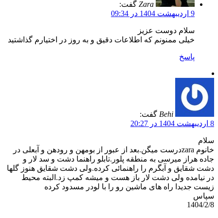
Zara
گفت:
9 اردیبهشت 1404 در 09:34
سلام دوست عزیز
خیلی ممنونم که اطلاعات دقیق و به روز در اختیارم گذاشتید
پاسخ
Behi
گفت:
8 اردیبهشت 1404 در 20:27
سلام
خانوم zaraدرست میگن.بعد از عبور از بومهن و رودهن و آبعلی در
جاده هراز میرسی به منطقه پلور.تابلو راهنما دشت و سد لار و
دشت شقایق و آبگرم را راهنمائی کرده.ولی دشت شقایق هنوز گلها
در نیامده ولی دشت لار باز هست و میشه کمپ زد.البته محیط
زیست جدیدا راه های ماشین رو را با لودر مسدود کرده
سپاس
1404/2/8