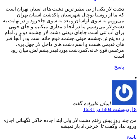
دشت لار یکی از بی نظیر ترین دشت های استان تهران است
که ما از روستا توچال شهرستان پاکدشت استان تهران
می‌رویم به سوی لواسان و بعد به سوی جاجرود و در نهایت به
دشت لار می‌رسیم ما در آنجا دامداری میکنیم و جای خوبی
برای آب تنی است جاهای دیدنی دشت لار چشمه دوبرار،امام
زاده پنج تن،چشمه خونی،چشمه قوچ خانه است ودر آنجا قبر
های قدیمی هست و اسم دشت های داخل لار چهل بره،
مرغسر،قوچ خانه،کمردشت،یوردقیدر،پشم لش،میان رود
است
پاسخ
ایمان علیزاده
گفت:
8 اردیبهشت 1404 در 16:31
من چند روز پیش رفتم دشت لار ولی ابتدا جاده خاکی نگهبانی اجازه
ورود نداد وگفت تا آخرخرداد باز نمیشه
پاسخ