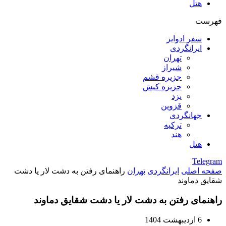
هتل
فهرست
سفر ادوایز
ایرانگردی
تهران
شیراز
جزیره قشم
جزیره کیش
یزد
قزوین
جهانگردی
ترکیه
هند
هتل
Telegram
صفحه اصلی
ایرانگردی
تهران
راهنمای رفتن به دشت لار یا دشت
شقایق دماوند
راهنمای رفتن به دشت لار یا دشت شقایق دماوند
6 اردیبهشت 1404