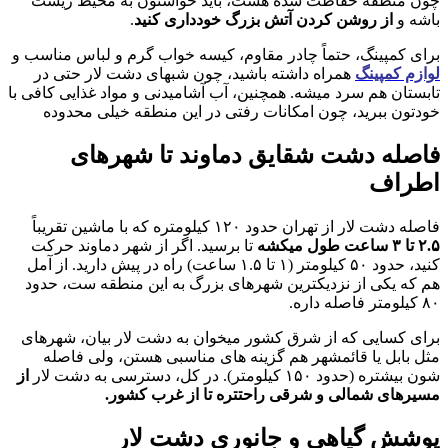
چون منطقه حفاظت شده هست، باید حواستون به محیط زیست
باشه و
از روشن کردن آتش بزرگ خودداری کنید
.
برای کمپینگ، حتماً چادر مقاوم، کیسه خواب گرم و لباس مناسب و
لوازم کمپینگ
همراه داشته باشید، چون شبهای دشت لار حتی در
تابستان هم سرد میشه. همچنین، آب آشامیدنی و مواد غذایی کافی با
خودتون ببرید، چون امکانات رفتی در این منطقه خیلی محدوده
فاصله دشت شقایق دماوند تا شهرهای
اطراف
فاصله دشت لار از تهران حدود ۱۲۰ کیلومتره که با ماشین تقریباً
۲.۵ تا ۳ ساعت طول میکشه
تا برسید. اگر از شهر دماوند حرکت
کنید، حدود ۵۰ کیلومتر (۱ تا ۱.۵ ساعت) راه در پیش دارید. از آمل
هم که یکی از نزدیکترین شهرهای بزرگ به این منطقه ست، حدود
۸۰ کیلومتر فاصله داره.
برای کسایی که از شرق کشور میخوان به دشت لار بیان، شهرهای
مثل بابل یا قائمشهر هم گزینه های مناسبی هستن، ولی فاصله
شون بیشتره (حدود ۱۵۰ کیلومتر). در کل، دسترسی به دشت لار
از
مسیرهای شمالی و شرقی راحتتره تا از غرب کشور.
پوشش گیاهی و جانوری دشت لار