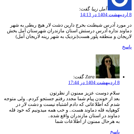
آمل زیبا
گفت:
8 اردیبهشت 1404 در 14:13
در مورد آدرس شیطنت بخرج دارین دشت لار هیچ ربطی به شهر
دماوند نداره آدرس درستش استان مازندران شهرستان آمل بخش
لاریجان و منطقه پلور هست(نزدیک به شهر رینه لاریجان آمل)
پاسخ
Zara
گفت:
8 اردیبهشت 1404 در 17:44
سلام دوست عزیز ممنون از نظرتون
بعد از خوندن پیام شما مجدد رفتم جستجو کردم.. ولی متوجه
شدم که اطلاعاتی که دادم اشتباه نیست و دشت لار در
کوهپایه قله دماوند هست.. و خب همه میدونیم که خود قله
دماوند در استان مازندران واقع شده..
به هرحال ممنون از اطلاعات شما
پاسخ