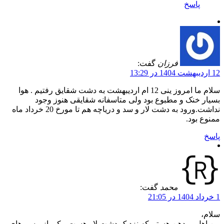
پاسخ
فرزان
گفت:
12 اردیبهشت 1404 در 13:29
سلام ما امروز ینی 12 ام اردیبهشت به دشت شقایق رفتیم . هوا
بسیار خنک و مطبوع بود ولی متاسفانه شقایقی هنوز وجود
نداشت.ورود به دشت لار و سد و دریاچه هم تا مورخ 20 خرداد ماه
ممنوع بود.
پاسخ
محمد
گفت:
1 خرداد 1404 در 21:05
سلام،
من اهل رودهن هستم که نزدیک دشت لار هست، یکی از مسیرهای