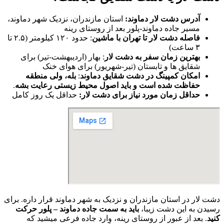
آدرس دشت لار دماوند:
استان مازندران، نزدیک شهر دماوند،
مسیر جاده دماوند-پلور بعد از روستای رینه
فاصله دشت لار تا تهران با ماشین
: حدود ۱۲۰ کیلومتر (۲.۵ تا
۳ ساعت)
بهترین زمان سفر به دشت لار
: بهار (اردیبهشت-تیر) برای
شقایق ها و تابستان (تیر-شهریور) برای هوای خنک
امکان کمپینگ در دشت شقایق دماوند
:
بله، ولی منطقه
حفاظت شده است و باید اصول محیط زیستی رعایت بشه
.
حداقل زمان مورد نیاز برای دشت لار:
حداقل یک روز کامل
دشت لار در استان مازندران و نزدیک به شهر دماوند قرار داره. برای
رسیدن به این دشت زیبا،
باید به سمت جاده دماوند – پلور حرکت
کنید
. بعد از عبور از روستای رینه، وارد جاده فرعی میشید که