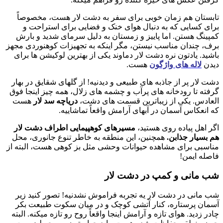
تابستان هم زمان خوبی برای سفر به دشت لار هست، مخصوصاً
برای کسایی که به دنبال هوای خنک و فضایی برای استراحت و
کمپینگ هستن. اما پاییز و زمستان به دلیل سرمای شدید و بارش
برف، چندان مناسب نیستن، مگر اینکه به تجهیزات کوهنوردی مجهز
باشید. یادتون نره دشت لار دماوند یکی از بهترین لوکیشن ها برای
دیدن
لاله های واژگون
هست.
دشت لار پر از جاذبه های طبیعی و دیدنیه! از گلهای شقایق در بهار
گرفته تا رودخانه های پرآب و چشمه های زلال، همه چیز اینجا فوق
العادس. یکی از زیباترین قسمت های دشت،
دریاچه سد لار
هست
که انعکاس آسمان در آبهای آرامش واقعاً تماشاییه.
اگر اهل پیاده روی هستید،
مسیرهای کوهپیمایی اطراف دشت لار
هم بسیار جذابن.
همچنین، این منطقه به خاطر تنوع جانوری، محل
مناسبی برای مشاهده حیوانات وحشی مثل بز کوهی هست، البته از
فاصله ایمن!
شب مانی و کمپ در دشت لار
شب مانی در دشت لار یه تجربه فراموش نشدنیه! تصور کنید زیر
آسمان پرستاره، کنار آتشی کوچک و در میان سکوت طبیعت بکر
چادر زدید. هوای تازه و آرامش اینجا واقعاً روح رو تازه میکنه. البته