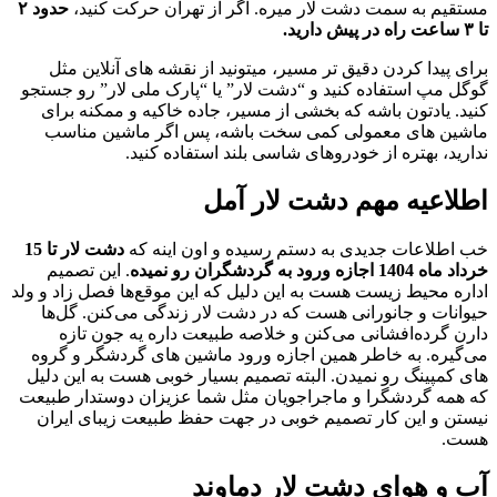
مستقیم به سمت دشت لار میره. اگر از تهران حرکت کنید،
حدود ۲
تا ۳ ساعت راه در پیش دارید.
برای پیدا کردن دقیق تر مسیر، میتونید از نقشه های آنلاین مثل
گوگل مپ استفاده کنید و “دشت لار” یا “پارک ملی لار” رو جستجو
کنید. یادتون باشه که بخشی از مسیر، جاده خاکیه و ممکنه برای
ماشین های معمولی کمی سخت باشه، پس اگر ماشین مناسب
ندارید، بهتره از خودروهای شاسی بلند استفاده کنید.
اطلاعیه مهم دشت لار آمل
خب اطلاعات جدیدی به دستم رسیده و اون اینه که
دشت لار تا 15
خرداد ماه 1404 اجازه ورود به گردشگران رو نمیده
. این تصمیم
اداره محیط زیست هست به این دلیل که این موقع‌ها فصل زاد و ولد
حیوانات و جانورانی هست که در دشت لار زندگی می‌کنن. گل‌ها
دارن گرده‌افشانی می‌کنن و خلاصه طبیعت داره یه جون تازه
می‌گیره. به خاطر همین اجازه ورود ماشین های گردشگر و گروه
های کمپینگ رو نمیدن. البته تصمیم بسیار خوبی هست به این دلیل
که همه گردشگرا و ماجراجویان مثل شما عزیزان دوستدار طبیعت
نیستن و این کار تصمیم خوبی در جهت حفظ طبیعت زیبای ایران
هست.
آب و هوای دشت لار دماوند