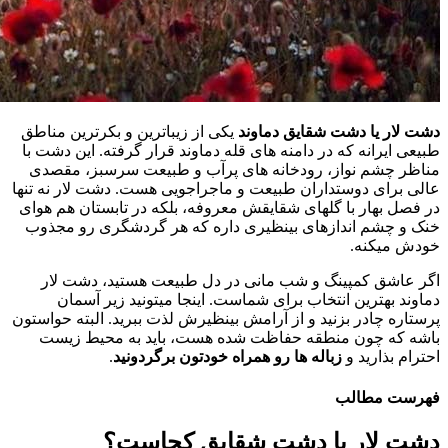
دشت لار یا دشت شقایق دماوند
یکی از زیباترین و بکرترین مناطق
طبیعی ایرانه که در دامنه های قله دماوند قرار گرفته. این دشت با
مناظر چشم نواز، رودخانه های پرآب و طبیعت سرسبز، مقصدی
عالی برای دوستداران طبیعت و ماجراجویی هست. دشت لار نه تنها
در فصل بهار با گلهای شقایقش معروفه، بلکه در تابستان هم هوای
خنک و چشم اندازهای بینظیری داره که هر گردشگری رو مجذوب
خودش میکنه.
اگر عاشق کمپینگ و شب مانی در دل طبیعت هستید، دشت لار
دماوند بهترین انتخاب برای شماست. اینجا میتونید زیر آسمان
پرستاره چادر بزنید و از آرامش بینظیرش لذت ببرید. البته حواستون
باشه که چون منطقه حفاظت شده هست، باید به محیط زیست
احترام بذارید و
زباله ها رو همراه خودتون برگردونید
.
فهرست مطالب
دشت لار یا دشت شقایق کجاست؟