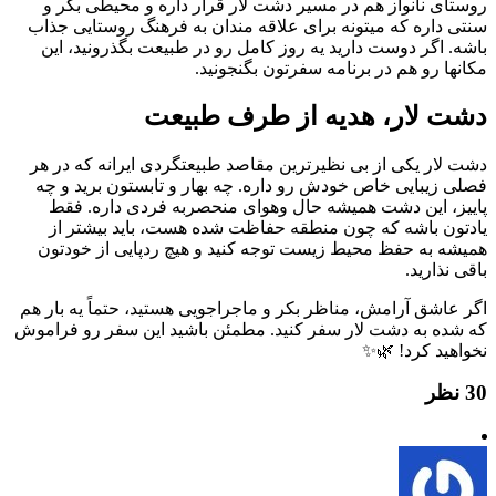
روستای نانواز هم در مسیر دشت لار قرار داره و محیطی بکر و
سنتی داره که میتونه برای علاقه مندان به فرهنگ روستایی جذاب
باشه. اگر دوست دارید یه روز کامل رو در طبیعت بگذرونید، این
مکانها رو هم در برنامه سفرتون بگنجونید.
دشت لار، هدیه از طرف طبیعت
دشت لار یکی از بی نظیرترین مقاصد طبیعتگردی ایرانه که در هر
فصلی زیبایی خاص خودش رو داره. چه بهار و تابستون برید و چه
پاییز، این دشت همیشه حال وهوای منحصربه فردی داره. فقط
یادتون باشه که چون منطقه حفاظت شده هست، باید بیشتر از
همیشه به حفظ محیط زیست توجه کنید و هیچ ردپایی از خودتون
باقی نذارید.
اگر عاشق آرامش، مناظر بکر و ماجراجویی هستید، حتماً یه بار هم
که شده به دشت لار سفر کنید. مطمئن باشید این سفر رو فراموش
نخواهید کرد! 🌿✨
‫30 نظر