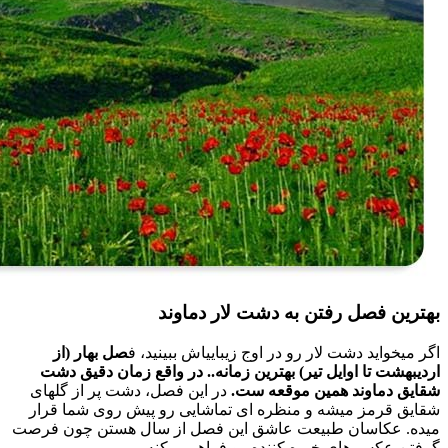
بهترین فصل رفتن به دشت لار دماوند
اگر میخواید دشت لار رو در اوج زیباییاش ببینید، ف
صل بهار (از
اردیبهشت تا اوایل تیر) بهترین زمانه.. در واقع زمان دقیق دشت
شقایق دماوند همین موقعه ست.
در این فصل، دشت پر از گلهای
شقایق قرمز میشه و منظره ای تماشایی رو پیش روی شما قرار
میده. عکاسان طبیعت عاشق این فصل از سال هستن چون فرصت
گرفتن عکس های خیره کننده رو فراهم میکنه.