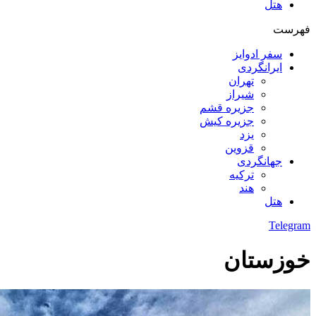
هتل
فهرست
سفر ادوایز
ایرانگردی
تهران
شیراز
جزیره قشم
جزیره کیش
یزد
قزوین
جهانگردی
ترکیه
هند
هتل
Telegram
خوزستان