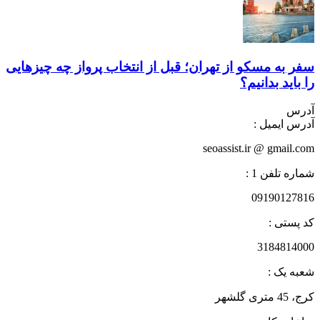
سفر به مسکو از تهران؛ قبل از انتخاب پرواز چه چیزهایی
را باید بدانیم؟
آدرس
آدرس ایمیل :
seoassist.ir @ gmail.com
شماره تلفن 1 :
09190127816
کد پستی :
3184814000
شعبه یک :
کرج، 45 متری گلشهر