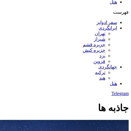
هتل
فهرست
سفر ادوایز
ایرانگردی
تهران
شیراز
جزیره قشم
جزیره کیش
یزد
قزوین
جهانگردی
ترکیه
هند
هتل
Telegram
جاذبه ها