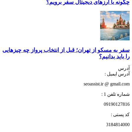
چگونه با ارز‌های دیجیتال سفر برویم؟
سفر به مسکو از تهران؛ قبل از انتخاب پرواز چه چیزهایی
را باید بدانیم؟
آدرس
آدرس ایمیل :
seoassist.ir @ gmail.com
شماره تلفن 1 :
09190127816
کد پستی :
3184814000