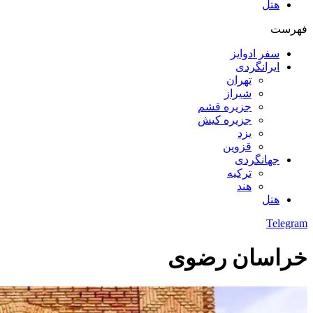
هتل
فهرست
سفر ادوایز
ایرانگردی
تهران
شیراز
جزیره قشم
جزیره کیش
یزد
قزوین
جهانگردی
ترکیه
هند
هتل
Telegram
خراسان رضوی